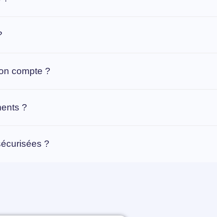
?
mon compte ?
ments ?
sécurisées ?