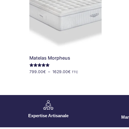
Matelas Morpheus
Note
799.00
€
–
1629.00
€
TTC
4.86
sur 5
Expertise Artisanale
Mar