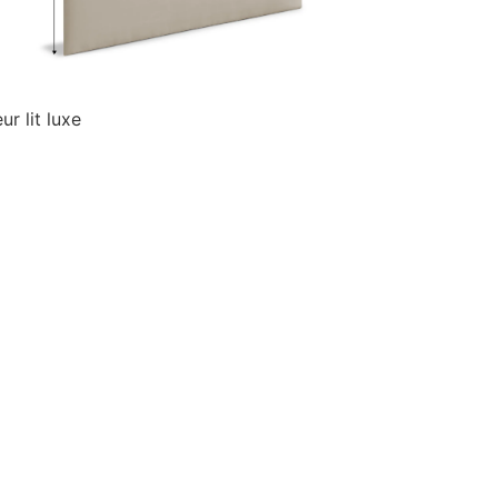
Le pa
Morph
Morp
2 ans
tête d
15 an