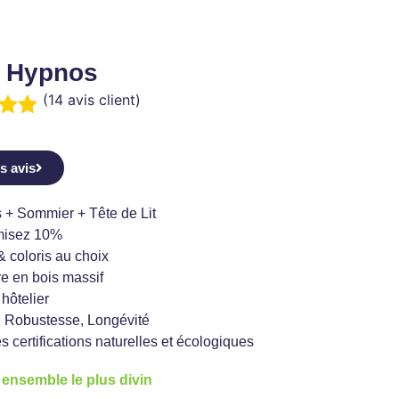
 Hypnos
(
14
avis client)
.93
sur
es avis
ons
 + Sommier + Tête de Lit
isez 10%
& coloris au choix
re en bois massif
 hôtelier
 Robustesse, Longévité
s certifications naturelles et écologiques
 ensemble le plus divin