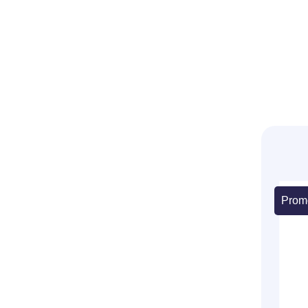
Ouvre
paiem
léger
somm
Prom