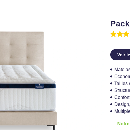
Pack
Noté
14
4
sur 5
basé 
Voir l
notati
client
Matelas
Économ
Tailles 
Structu
Confort
Design,
Multiple
Notre