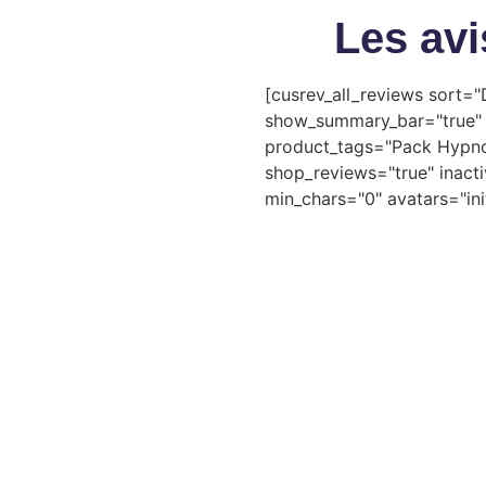
Les av
[cusrev_all_reviews sort=
show_summary_bar="true" 
product_tags="Pack Hypno
shop_reviews="true" inact
min_chars="0" avatars="init