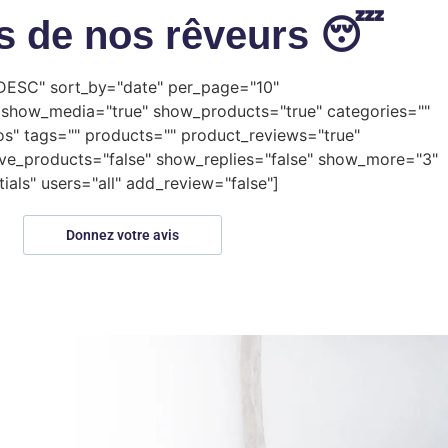
is de nos rêveurs 😴
"DESC" sort_by="date" per_page="10"
show_media="true" show_products="true" categories=""
s" tags="" products="" product_reviews="true"
ive_products="false" show_replies="false" show_more="3"
ials" users="all" add_review="false"]
Donnez votre avis