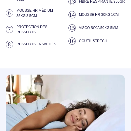
13
FIBRE RESPIRANTE 950GR
MOUSSE HR MÉDIUM
6
14
MOUSSE HR 30KG 1CM
35KG 3.5CM
PROTECTION DES
15
VISCO SOJA 50KG 5MM
7
RESSORTS
16
COUTIL STRECH
8
RESSORTS ENSACHÉS